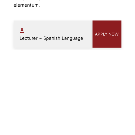
elementum.
APPLY NOW
Lecturer – Spanish Language
Lab Technician
APPLY NOW
Life Science Professor
APPLY NOW
APPLY NOW
Assistant Professor –